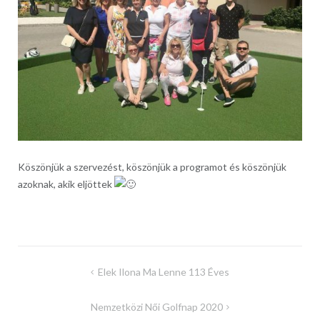
Köszönjük a szervezést, köszönjük a programot és köszönjük
azoknak, akik eljöttek
Bejegyzés
Elek Ilona Ma Lenne 113 Éves
navigáció
Nemzetközi Női Golfnap 2020