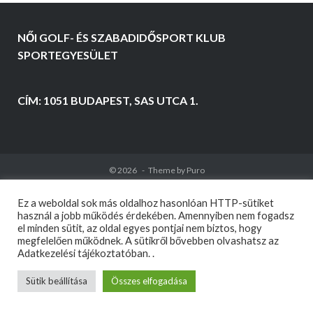
NŐI GOLF- ÉS SZABADIDŐSPORT KLUB
SPORTEGYESÜLET
CÍM: 1051 BUDAPEST, SAS UTCA 1.
© 2026
Theme by
Puro
Ez a weboldal sok más oldalhoz hasonlóan HTTP-sütiket
használ a jobb működés érdekében. Amennyiben nem fogadsz
el minden sütit, az oldal egyes pontjai nem biztos, hogy
megfelelően működnek. A sütikről bővebben olvashatsz az
Adatkezelési tájékoztatóban. .
Sütik beállítása
Összes elfogadása